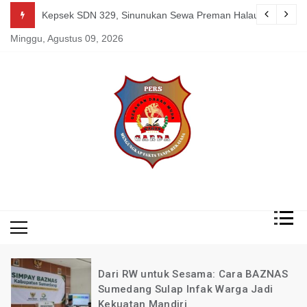
Skip
g Mereka Tetap Berkarya dan Mandiri Agustus 07, 2026
Kepsek SDN 329, Sinunukan Sewa Preman Halau LSM Dipoli
to
Minggu, Agustus 09, 2026
content
Mengungkap Fakta
Garda
Tanpa Rekayasa
News
Indonesia
Dari RW untuk Sesama: Cara BAZNAS
Sumedang Sulap Infak Warga Jadi
Kekuatan Mandiri