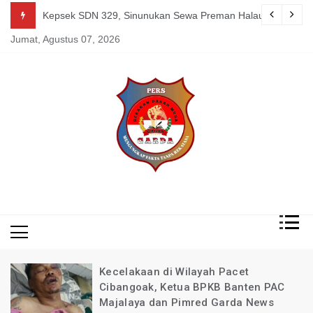
Skip
guk Kang Uden Pimred Garda News Indonesia yang Sedang Pemulihan 
Kepsek SDN 329, Sinunukan Sewa Preman Halau LSM Dipoli
to
Jumat, Agustus 07, 2026
content
Mengungkap Fakta
Garda
Tanpa Rekayasa
News
Indonesia
Kecelakaan di Wilayah Pacet
Cibangoak, Ketua BPKB Banten PAC
Majalaya dan Pimred Garda News