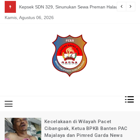
Skip
guk Kang Uden Pimred Garda News Indonesia yang Sedang Pemulihan 
Kepsek SDN 329, Sinunukan Sewa Preman Halau LSM Dipoli
to
Kamis, Agustus 06, 2026
content
Mengungkap Fakta
Garda
Tanpa Rekayasa
News
Indonesia
Kecelakaan di Wilayah Pacet
Cibangoak, Ketua BPKB Banten PAC
Majalaya dan Pimred Garda News