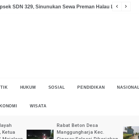
akaan
eman Halau LSM Dipolisikan
S
TIK
HUKUM
SOSIAL
PENDIDIKAN
NASIONA
KONOMI
WISATA
Rabat Beton Desa
Pelaksanaan Rab
Manggungharja Kec.
di Desa Manggun