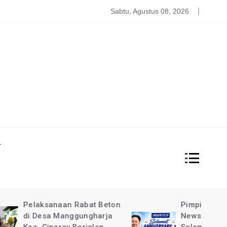
atgas PDBA Bantah Tidak Akomodir Bantuan Korban Gempa, 
Sabtu, Agustus 08, 2026
L
at Beton
Pimpinan Redaksi Garda
gharja
News Indonesia Ucapkan