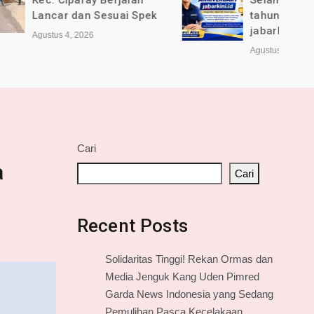
jalan
Selamat Anniversary ke-1
ai Spek
tahun untuk Media online
jabarkini.id
Agustus 2, 2026
Cari
a
Cari
Recent Posts
Solidaritas Tinggi! Rekan Ormas dan
Media Jenguk Kang Uden Pimred
Garda News Indonesia yang Sedang
Pemulihan Pasca Kecelakaan