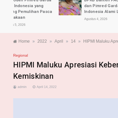
rda
BPKB Banten PAC Majalaya
dan Pimred Garda News
sca
Indonesia Alami Luka
Agustus 4, 2026
Home
»
2022
»
April
»
14
»
HIPMI Maluku Apr
Regional
HIPMI Maluku Apresiasi Kebe
Kemiskinan
admin
April 14, 2022