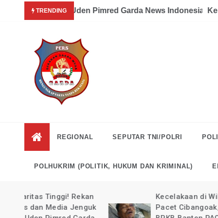
Skip
Garda News Indonesia yang Sedang Pemulihan Pasca Kecel
Kepsek SDN 329, Sinunukan Sewa Pr
TRENDING
to
content
Garda
Mengungkap Fakta
Tanpa Rekayasa
News
REGIONAL
SEPUTAR TNI/POLRI
POLI
Indonesia
POLHUKRIM (POLITIK, HUKUM DAN KRIMINAL)
E
kan
Kecelakaan di Wilayah
guk
Pacet Cibangoak, Ketua