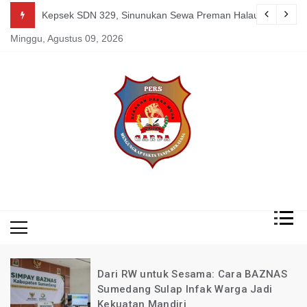
Skip
g Mereka Tetap Berkarya dan Mandiri Agustus 07, 2026
Kepsek SDN 329, Sinunukan Sewa Preman Halau LSM Dipoli
to
Minggu, Agustus 09, 2026
content
Mengungkap Fakta
Garda
Tanpa Rekayasa
News
Indonesia
Dari RW untuk Sesama: Cara BAZNAS
Sumedang Sulap Infak Warga Jadi
Kekuatan Mandiri