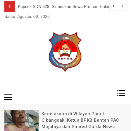
Skip
guk Kang Uden Pimred Garda News Indonesia yang Sedang Pemulihan 
Kepsek SDN 329, Sinunukan Sewa Preman Halau LSM Dipoli
to
Sabtu, Agustus 08, 2026
content
Mengungkap Fakta
Garda
Tanpa Rekayasa
News
Indonesia
Kecelakaan di Wilayah Pacet
Cibangoak, Ketua BPKB Banten PAC
Majalaya dan Pimred Garda News