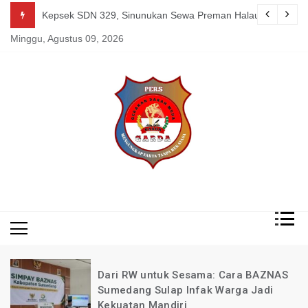
Skip
g Mereka Tetap Berkarya dan Mandiri Agustus 07, 2026
Kepsek SDN 329, Sinunukan Sewa Preman Halau LSM Dipoli
to
Minggu, Agustus 09, 2026
content
Mengungkap Fakta
Garda
Tanpa Rekayasa
News
Indonesia
Dari RW untuk Sesama: Cara BAZNAS
Sumedang Sulap Infak Warga Jadi
Kekuatan Mandiri