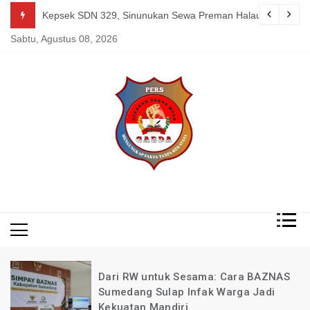
Skip
g Mereka Tetap Berkarya dan Mandiri Agustus 07, 2026
Kepsek SDN 329, Sinunukan Sewa Preman Halau LSM Dipoli
to
Sabtu, Agustus 08, 2026
content
Mengungkap Fakta
Garda
Tanpa Rekayasa
News
Indonesia
Dari RW untuk Sesama: Cara BAZNAS
Sumedang Sulap Infak Warga Jadi
Kekuatan Mandiri