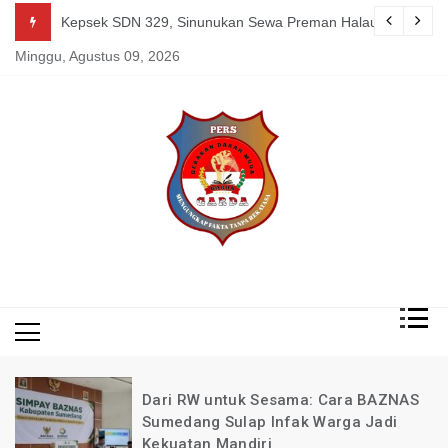
Skip
g Mereka Tetap Berkarya dan Mandiri Agustus 07, 2026
Kepsek SDN 329, Sinunukan Sewa Preman Halau LSM Dipoli
to
Minggu, Agustus 09, 2026
content
Mengungkap Fakta
Garda
Tanpa Rekayasa
News
Indonesia
Dari RW untuk Sesama: Cara BAZNAS
Sumedang Sulap Infak Warga Jadi
Kekuatan Mandiri