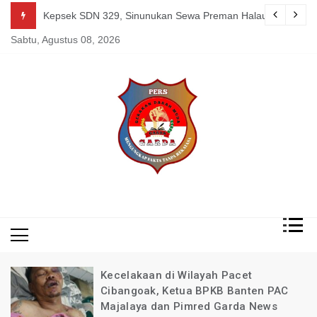
Skip
guk Kang Uden Pimred Garda News Indonesia yang Sedang Pemulihan 
Kepsek SDN 329, Sinunukan Sewa Preman Halau LSM Dipoli
to
Sabtu, Agustus 08, 2026
content
Mengungkap Fakta
Garda
Tanpa Rekayasa
News
Indonesia
Kecelakaan di Wilayah Pacet
Cibangoak, Ketua BPKB Banten PAC
Majalaya dan Pimred Garda News