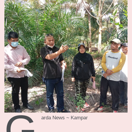
G
arda News ~ Kampar