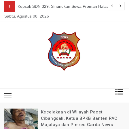
Skip
guk Kang Uden Pimred Garda News Indonesia yang Sedang Pemulihan 
Kepsek SDN 329, Sinunukan Sewa Preman Halau LSM Dipoli
to
Sabtu, Agustus 08, 2026
content
Mengungkap Fakta
Garda
Tanpa Rekayasa
News
Indonesia
Kecelakaan di Wilayah Pacet
Cibangoak, Ketua BPKB Banten PAC
Majalaya dan Pimred Garda News