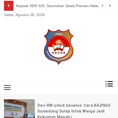
Skip
g Mereka Tetap Berkarya dan Mandiri Agustus 07, 2026
Kepsek SDN 329, Sinunukan Sewa Preman Halau LSM Dipoli
to
Sabtu, Agustus 08, 2026
content
Mengungkap Fakta
Garda
Tanpa Rekayasa
News
Indonesia
Dari RW untuk Sesama: Cara BAZNAS
Sumedang Sulap Infak Warga Jadi
Kekuatan Mandiri