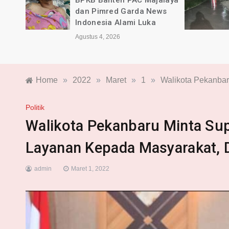
rda
BPKB Banten PAC Majalaya
dan Pimred Garda News
sca
Indonesia Alami Luka
Agustus 4, 2026
Home
»
2022
»
Maret
»
1
»
Walikota Pekanba
Politik
Walikota Pekanbaru Minta Su
Layanan Kepada Masyarakat,
admin
Maret 1, 2022