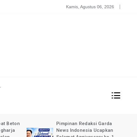
atgas PDBA Bantah Tidak Akomodir Bantuan Korban Gempa, 
Kamis, Agustus 06, 2026
L
at Beton
Pimpinan Redaksi Garda
gharja
News Indonesia Ucapkan