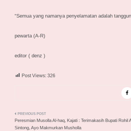
“Semua yang namanya penyelamatan adalah tanggung 
pewarta (A-R)
editor ( denz )
Post Views:
326
Navigasi
Peresmian Musolla Al-haq, Kajati : Terimakasih Bupati Rohil A
pos
Sintong, Ayo Makmurkan Musholla