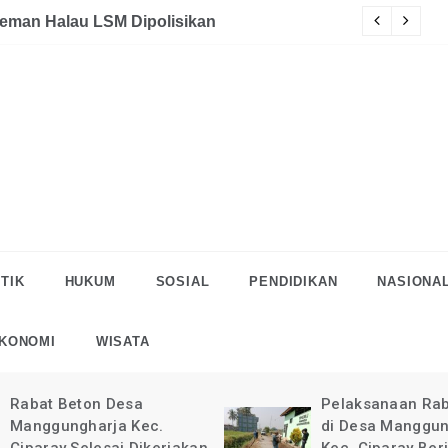
akaan
eman Halau LSM Dipolisikan
S
TIK
HUKUM
SOSIAL
PENDIDIKAN
NASIONA
KONOMI
WISATA
Rabat Beton Desa
Pelaksanaan Rab
Manggungharja Kec.
di Desa Manggun