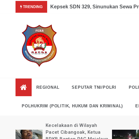
Skip
Garda News Indonesia yang Sedang Pemulihan Pasca Kecel
Kepsek SDN 329, Sinunukan Sewa Pr
TRENDING
to
content
Garda
Mengungkap Fakta
Tanpa Rekayasa
News
REGIONAL
SEPUTAR TNI/POLRI
POLI
Indonesia
POLHUKRIM (POLITIK, HUKUM DAN KRIMINAL)
E
kan
Kecelakaan di Wilayah
guk
Pacet Cibangoak, Ketua