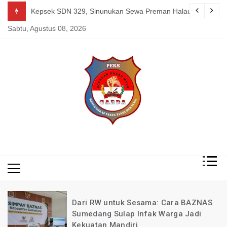
Skip
g Mereka Tetap Berkarya dan Mandiri Agustus 07, 2026
Kepsek SDN 329, Sinunukan Sewa Preman Halau LSM Dipoli
to
Sabtu, Agustus 08, 2026
content
Mengungkap Fakta
Garda
Tanpa Rekayasa
News
Indonesia
Dari RW untuk Sesama: Cara BAZNAS
Sumedang Sulap Infak Warga Jadi
Kekuatan Mandiri