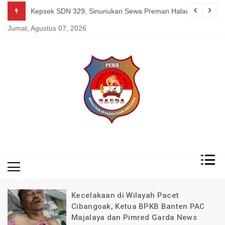
Skip
guk Kang Uden Pimred Garda News Indonesia yang Sedang Pemulihan 
Kepsek SDN 329, Sinunukan Sewa Preman Halau LSM Dipoli
to
Jumat, Agustus 07, 2026
content
Mengungkap Fakta
Garda
Tanpa Rekayasa
News
Indonesia
Kecelakaan di Wilayah Pacet
Cibangoak, Ketua BPKB Banten PAC
Majalaya dan Pimred Garda News