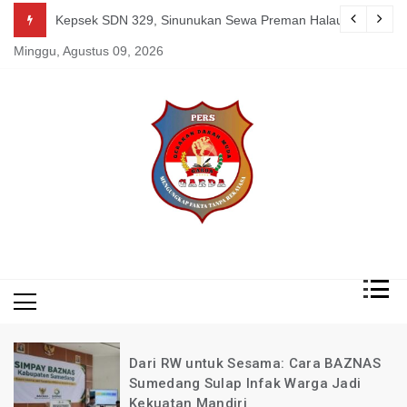
Skip
g Mereka Tetap Berkarya dan Mandiri Agustus 07, 2026
Kepsek SDN 329, Sinunukan Sewa Preman Halau LSM Dipoli
to
Minggu, Agustus 09, 2026
content
Mengungkap Fakta
Garda
Tanpa Rekayasa
News
Indonesia
Dari RW untuk Sesama: Cara BAZNAS
Sumedang Sulap Infak Warga Jadi
Kekuatan Mandiri