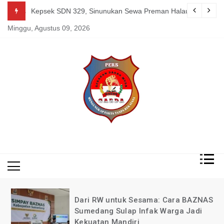
Skip
g Mereka Tetap Berkarya dan Mandiri Agustus 07, 2026
Kepsek SDN 329, Sinunukan Sewa Preman Halau LSM Dipoli
to
Minggu, Agustus 09, 2026
content
Mengungkap Fakta
Garda
Tanpa Rekayasa
News
Indonesia
Dari RW untuk Sesama: Cara BAZNAS
Sumedang Sulap Infak Warga Jadi
Kekuatan Mandiri