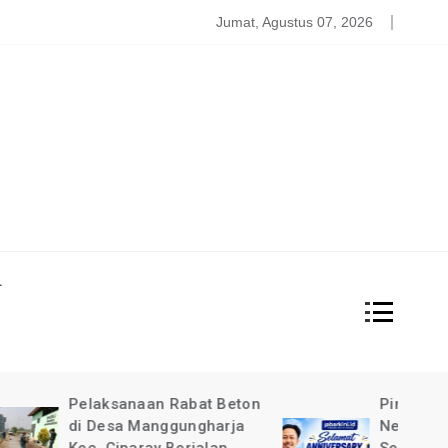
atgas PDBA Bantah Tidak Akomodir Bantuan Korban Gempa, 
Jumat, Agustus 07, 2026
L
at Beton
Pimpinan Redaksi Garda
gharja
News Indonesia Ucapkan