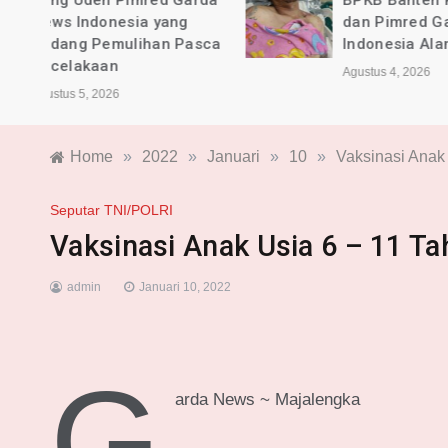
rda
BPKB Banten PAC Majalaya
dan Pimred Garda News
sca
Indonesia Alami Luka
Agustus 4, 2026
Home
»
2022
»
Januari
»
10
»
Vaksinasi Anak 
Seputar TNI/POLRI
Vaksinasi Anak Usia 6 – 11 Ta
admin
Januari 10, 2022
G
arda News ~ Majalengka