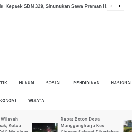
akaan
eman Halau LSM Dipolisikan
S
TIK
HUKUM
SOSIAL
PENDIDIKAN
NASIONA
KONOMI
WISATA
Rabat Beton Desa
Pelaksanaan Rab
Manggungharja Kec.
di Desa Manggun