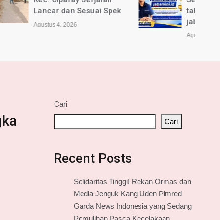
jalan
Selamat Anniversary ke-1
ai Spek
tahun untuk Media online
jabarkini.id
Agustus 2, 2026
Cari
gka
Cari
Recent Posts
Solidaritas Tinggi! Rekan Ormas dan
Media Jenguk Kang Uden Pimred
Garda News Indonesia yang Sedang
Pemulihan Pasca Kecelakaan