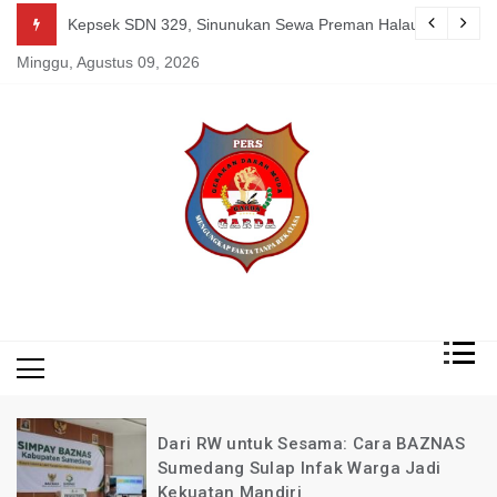
Skip
g Mereka Tetap Berkarya dan Mandiri Agustus 07, 2026
Kepsek SDN 329, Sinunukan Sewa Preman Halau LSM Dipoli
to
Minggu, Agustus 09, 2026
content
Mengungkap Fakta
Garda
Tanpa Rekayasa
News
Indonesia
Dari RW untuk Sesama: Cara BAZNAS
Sumedang Sulap Infak Warga Jadi
Kekuatan Mandiri