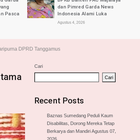
ed Garda
BPKB Banten PAC Majalaya
yang
dan Pimred Garda News
an Pasca
Indonesia Alami Luka
Agustus 4, 2026
 Paripurna DPRD Tanggamus
Cari
rtama
Cari
Recent Posts
Baznas Sumedang Peduli Kaum
Disabilitas, Dorong Mereka Tetap
Berkarya dan Mandiri Agustus 07,
2026