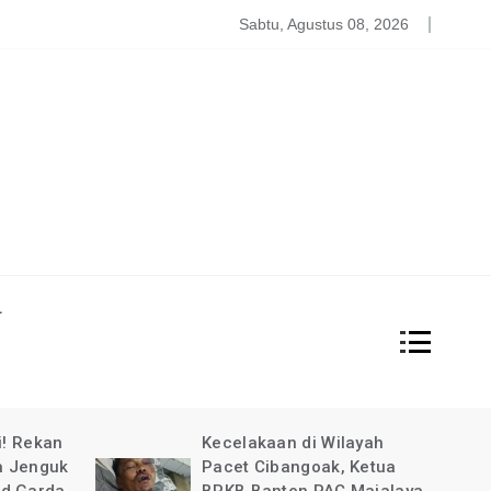
atgas PDBA Bantah Tidak Akomodir Bantuan Korban Gempa, 
Sabtu, Agustus 08, 2026
L
i! Rekan
Kecelakaan di Wilayah
a Jenguk
Pacet Cibangoak, Ketua