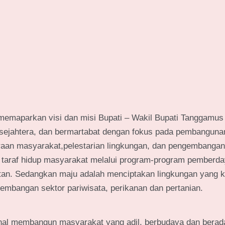
memaparkan visi dan misi Bupati – Wakil Bupati Tanggamus
sejahtera, dan bermartabat dengan fokus pada​ pembanguna
teraan masyarakat,​pelestarian​​ lingkungan​​​, dan pengembanga
taraf​ hidup​ masyarakat​ melalui​ program-program pemberd
utan. Sedangkan maju adalah menciptakan lingkungan yang k
mbangan sektor pariwisata, perikanan dan pertanian.
ional membangun masyarakat yang adil, berbudaya dan bera