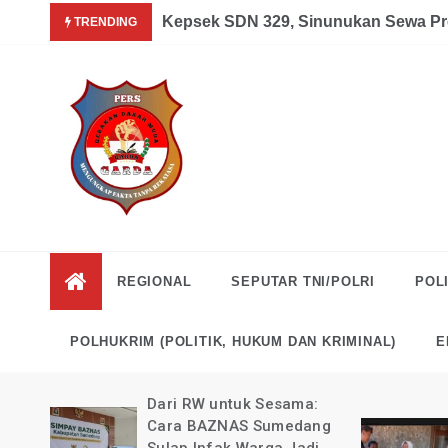
Skip
a dan Mandiri Agustus 07, 2026
Kepsek SDN 329, Sinunukan Sewa Pr
TRENDING
to
content
Garda
Mengungkap Fakta
Tanpa Rekayasa
News
REGIONAL
SEPUTAR TNI/POLRI
POLI
Indonesia
POLHUKRIM (POLITIK, HUKUM DAN KRIMINAL)
E
uli
Dari RW untuk Sesama:
ong
Cara BAZNAS Sumedang