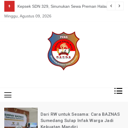
Skip
g Mereka Tetap Berkarya dan Mandiri Agustus 07, 2026
Kepsek SDN 329, Sinunukan Sewa Preman Halau LSM Dipoli
to
Minggu, Agustus 09, 2026
content
Mengungkap Fakta
Garda
Tanpa Rekayasa
News
Indonesia
Dari RW untuk Sesama: Cara BAZNAS
Sumedang Sulap Infak Warga Jadi
Kekuatan Mandiri