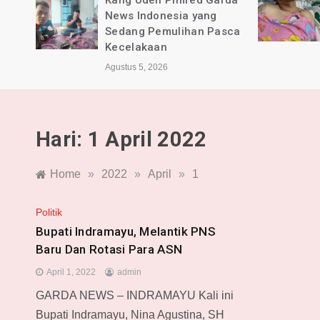
rda
BPKB Banten PAC Majalaya
dan Pimred Garda News
sca
Indonesia Alami Luka
Agustus 4, 2026
Hari:
1 April 2022
Home
»
2022
»
April
»
1
Politik
Bupati Indramayu, Melantik PNS
Baru Dan Rotasi Para ASN
April 1, 2022
admin
GARDA NEWS – INDRAMAYU Kali ini
Bupati Indramayu, Nina Agustina, SH