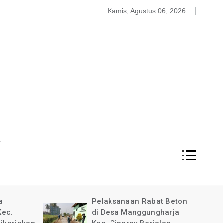
atgas PDBA Bantah Tidak Akomodir Bantuan Korban Gempa, 
Kamis, Agustus 06, 2026
L
at Beton
Pimpinan Redaksi Garda
gharja
News Indonesia Ucapkan