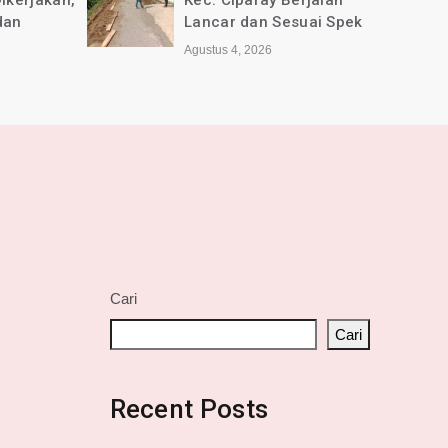
jalan
Selamat Anniversary ke-1
ai Spek
tahun untuk Media online
jabarkini.id
Agustus 2, 2026
Cari
Cari
Recent Posts