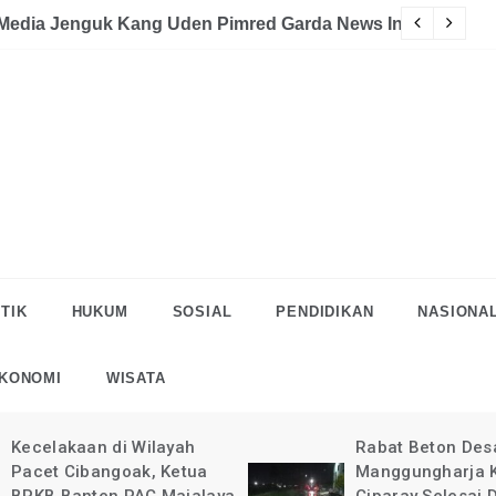
akaan
eman Halau LSM Dipolisikan
S
TIK
HUKUM
SOSIAL
PENDIDIKAN
NASIONA
KONOMI
WISATA
Rabat Beton Desa
Pelaksanaan Rab
Manggungharja Kec.
di Desa Manggun