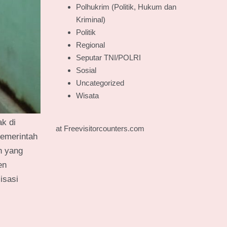
Polhukrim (Politik, Hukum dan
Kriminal)
Politik
Regional
Seputar TNI/POLRI
Sosial
Uncategorized
Wisata
k di
at Freevisitorcounters.com
pemerintah
h yang
en
isasi