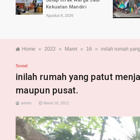
a dan
Sulap Infak Warga Jadi
2026
Kekuatan Mandiri
Agustus 8, 2026
Home
»
2022
»
Maret
»
16
»
inilah rumah yan
Sosial
inilah rumah yang patut menja
maupun pusat.
admin
Maret 16, 2022