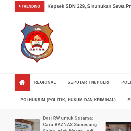
Skip
a dan Mandiri Agustus 07, 2026
Kepsek SDN 329, Sinunukan Sewa Pr
TRENDING
to
content
Garda
Mengungkap Fakta
Tanpa Rekayasa
News
REGIONAL
SEPUTAR TNI/POLRI
POLI
Indonesia
POLHUKRIM (POLITIK, HUKUM DAN KRIMINAL)
E
uli
Dari RW untuk Sesama:
ong
Cara BAZNAS Sumedang