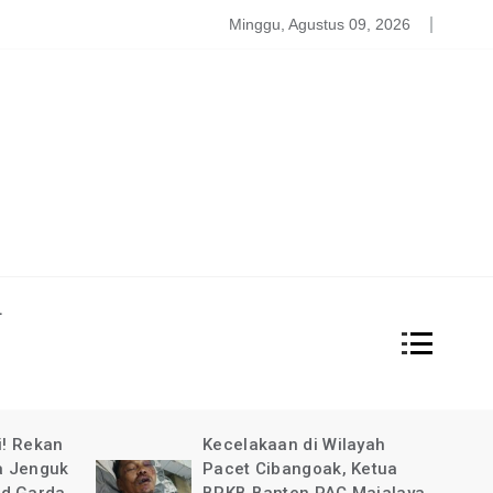
atgas PDBA Bantah Tidak Akomodir Bantuan Korban Gempa, 
Minggu, Agustus 09, 2026
L
i! Rekan
Kecelakaan di Wilayah
a Jenguk
Pacet Cibangoak, Ketua