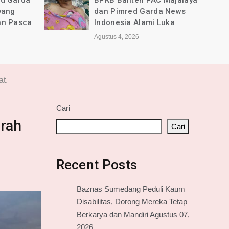
ed Garda
BPKB Banten PAC Majalaya
yang
dan Pimred Garda News
an Pasca
Indonesia Alami Luka
Agustus 4, 2026
at.
Cari
erah
Cari
Recent Posts
Baznas Sumedang Peduli Kaum
Disabilitas, Dorong Mereka Tetap
Berkarya dan Mandiri Agustus 07,
2026