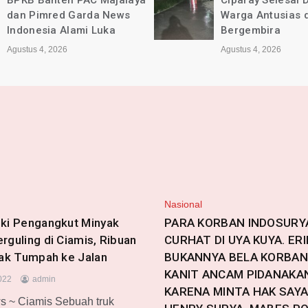
Ciparay Selesai Dikerjakan,
Kec. Ciparay Ber
Warga Antusias dan
Lancar dan Sesu
Bergembira
Agustus 4, 2026
Agustus 4, 2026
Nasional
ki Pengangkut Minyak
PARA KORBAN INDOSURY
rguling di Ciamis, Ribuan
CURHAT DI UYA KUYA. ERI
yak Tumpah ke Jalan
BUKANNYA BELA KORBAN
KANIT ANCAM PIDANAKA
022
admin
KARENA MINTA HAK SAYA
 ~ Ciamis Sebuah truk