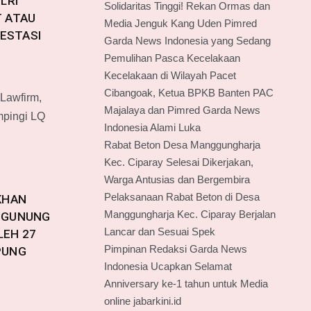
LRI
Solidaritas Tinggi! Rekan Ormas dan
 ATAU
Media Jenguk Kang Uden Pimred
VESTASI
Garda News Indonesia yang Sedang
Pemulihan Pasca Kecelakaan
Kecelakaan di Wilayah Pacet
Cibangoak, Ketua BPKB Banten PAC
 Lawfirm,
Majalaya dan Pimred Garda News
mpingi LQ
Indonesia Alami Luka
Rabat Beton Desa Manggungharja
Kec. Ciparay Selesai Dikerjakan,
Warga Antusias dan Bergembira
Pelaksanaan Rabat Beton di Desa
KHAN
Manggungharja Kec. Ciparay Berjalan
 GUNUNG
Lancar dan Sesuai Spek
LEH 27
Pimpinan Redaksi Garda News
PUNG
Indonesia Ucapkan Selamat
Anniversary ke-1 tahun untuk Media
online jabarkini.id