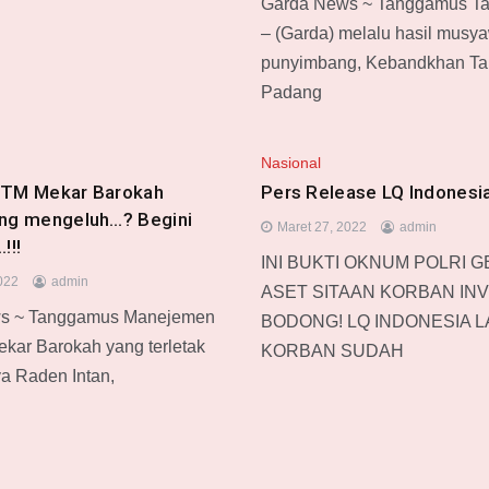
Garda News ~ Tanggamus T
B
– (Garda) melalu hasil musy
punyimbang, Kebandkhan Ta
Padang
Nasional
 TM Mekar Barokah
Pers Release LQ Indonesi
ng mengeluh…? Begini
Maret 27, 2022
admin
!!!
INI BUKTI OKNUM POLRI 
022
admin
ASET SITAAN KORBAN INV
s ~ Tanggamus Manejemen
BODONG! LQ INDONESIA L
ekar Barokah yang terletak
KORBAN SUDAH
ya Raden Intan,