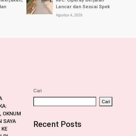
jalan
Selamat Anniversary ke-1
ai Spek
tahun untuk Media online
jabarkini.id
Agustus 2, 2026
Cari
A
Cari
KA:
, OKNUM
N SAYA
Recent Posts
 KE