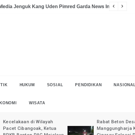
akaan
eman Halau LSM Dipolisikan
S
TIK
HUKUM
SOSIAL
PENDIDIKAN
NASIONA
KONOMI
WISATA
Rabat Beton Desa
Pelaksanaan Rab
Manggungharja Kec.
di Desa Manggun