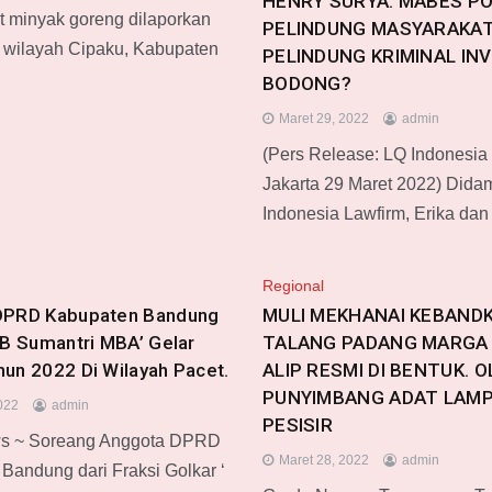
HENRY SURYA. MABES PO
 minyak goreng dilaporkan
PELINDUNG MASYARAKAT
di wilayah Cipaku, Kabupaten
PELINDUNG KRIMINAL IN
BODONG?
Maret 29, 2022
admin
(Pers Release: LQ Indonesia
Jakarta 29 Maret 2022) Dida
Indonesia Lawfirm, Erika dan
Regional
DPRD Kabupaten Bandung
MULI MEKHANAI KEBAND
 B Sumantri MBA’ Gelar
TALANG PADANG MARGA
un 2022 Di Wilayah Pacet.
ALIP RESMI DI BENTUK. O
PUNYIMBANG ADAT LAM
022
admin
PESISIR
s ~ Soreang Anggota DPRD
Maret 28, 2022
admin
Bandung dari Fraksi Golkar ‘