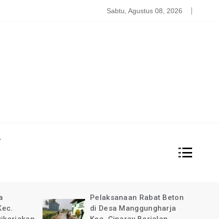
atgas PDBA Bantah Tidak Akomodir Bantuan Korban Gempa, 
Sabtu, Agustus 08, 2026
L
at Beton
Pimpinan Redaksi Garda
gharja
News Indonesia Ucapkan