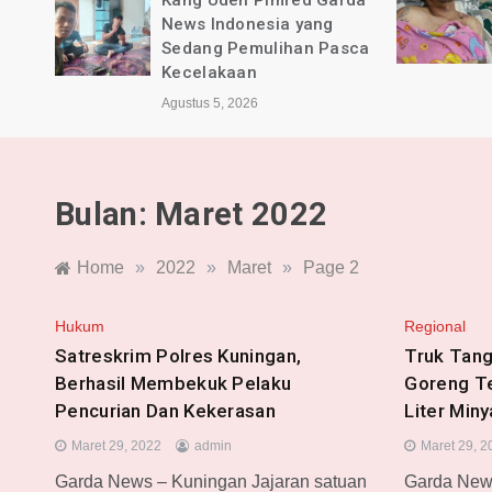
rda
BPKB Banten PAC Majalaya
dan Pimred Garda News
sca
Indonesia Alami Luka
Agustus 4, 2026
Bulan:
Maret 2022
Home
»
2022
»
Maret
»
Page 2
Hukum
Regional
Satreskrim Polres Kuningan,
Truk Tang
Berhasil Membekuk Pelaku
Goreng Te
Pencurian Dan Kekerasan
Liter Min
Maret 29, 2022
admin
Maret 29, 2
Garda News – Kuningan Jajaran satuan
Garda News